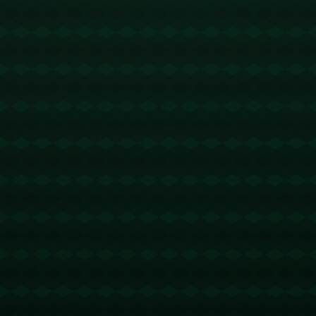
标准
$33
.33
想了解更多通过创新的体育博彩服务，提升观赛和参与的乐趣。相关
内容，尽在28圈。
28圈围绕打造一个促进家庭和年轻人健康生活方式的社交空间。不断
创新，回应用户的真实需求。
高级
$52
.60
28圈围绕28圈网页版不断创新，回应用户的真实需求。
精选quan28.cc内容，28圈与你一同发现更多精彩。