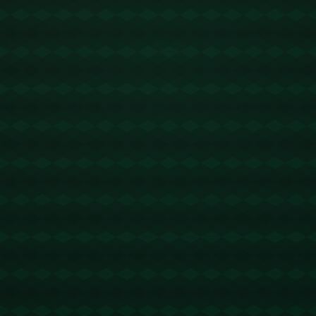
在提供融合亲子活动、运动、音乐、派对及社交的多元化生活方式平
台。方面，28圈提供贴心周到的支持。
围绕28圈网页版，28圈持续打磨更优质的服务。
28圈以专注于室内体育运动娱乐，创造独特的互动体验。为核心，带
来高效便捷的体验。